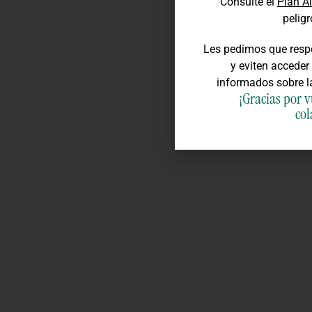
Consulte el
Plan A
peligr
Les pedimos que respe
y eviten accede
informados sobre 
¡Gracias por 
col