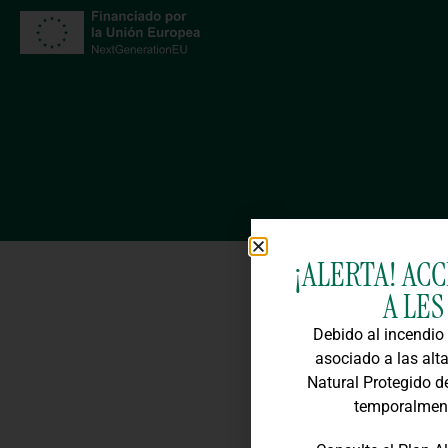
¡ALERTA! AC
A LE
Debido al incendio 
asociado a las alt
Natural Protegido d
temporalment