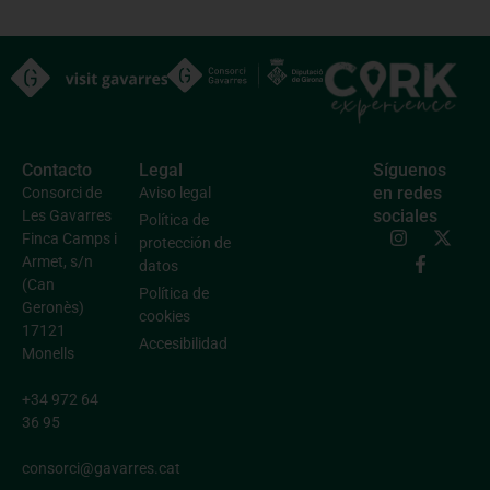
Contacto
Legal
Síguenos
en redes
Consorci de
Aviso legal
sociales
Les Gavarres
Política de
Finca Camps i
protección de
Armet, s/n
datos
(Can
Política de
Geronès)
cookies
17121
Accesibilidad
Monells
+34 972 64
36 95
consorci@gavarres.cat