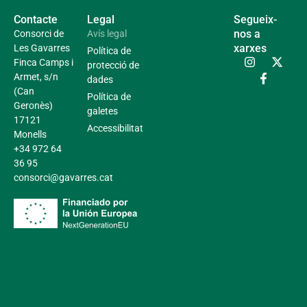
Contacte
Legal
Segueix-
nos a
Consorci de
Avís legal
xarxes
Les Gavarres
Política de
Finca Camps i
protecció de
Armet, s/n
dades
(Can
Política de
Geronès)
galetes
17121
Accessibilitat
Monells
+34 972 64
36 95
consorci@gavarres.cat