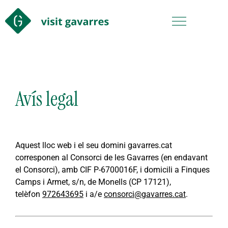
Avís legal
Aquest lloc web i el seu domini gavarres.cat
corresponen al Consorci de les Gavarres (en endavant
el Consorci), amb CIF P-6700016F, i domicili a Finques
Camps i Armet, s/n, de Monells (CP 17121),
telèfon
972643695
i a/e
consorci@gavarres.cat
.