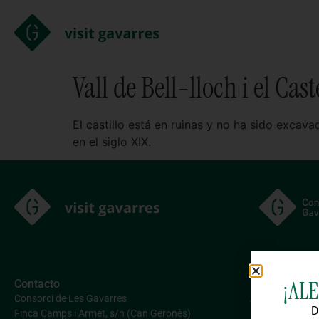
Vall de Bell-lloch i el Cas
El castillo está en ruinas y no ha sido excav
en el siglo XIX.
¡AL
Contacto
Legal
Consorci de Les Gavarres
Aviso legal
D
Finca Camps i Armet, s/n (Can Geronès)
Política de pro