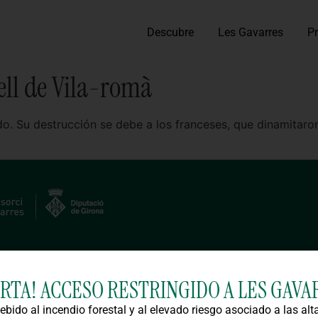
Descubre
Les Gavarres
P
tell de Vila-romà
ado. Su destrucción se debe a los franceses, que dinamitaron
ERTA! ACCESO RESTRINGIDO A LES GAVA
ebido al incendio forestal y al elevado riesgo asociado a las alt
tección de datos