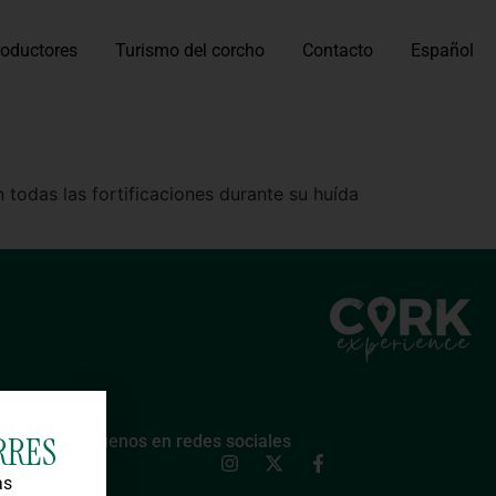
roductores
Turismo del corcho
Contacto
Español
 todas las fortificaciones durante su huída
RRES
Síguenos en redes sociales
as