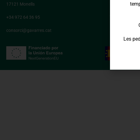
temp
17121 Monells
Política de cook
Accesibilidad
+34 972 64 36 95
consorci@gavarres.cat
Les ped