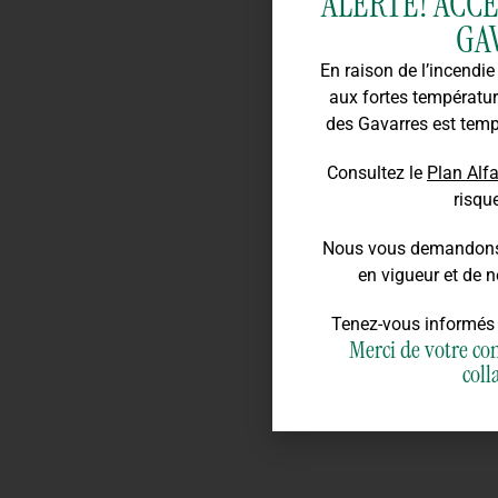
ALERTE! ACC
GA
En raison de l’incendie 
aux fortes températur
des Gavarres est temp
Consultez le
Plan Alf
risqu
Nous vous demandons d
en vigueur et de n
Tenez-vous informés 
Merci de votre co
coll