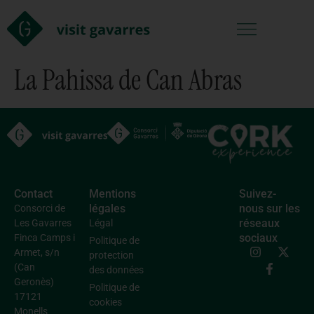
La Pahissa de Can Abras
Contact
Mentions
Suivez-
légales
nous sur les
Consorci de
réseaux
Les Gavarres
Légal
sociaux
Finca Camps i
Politique de
Armet, s/n
protection
(Can
des données
Geronès)
Politique de
17121
cookies
Monells