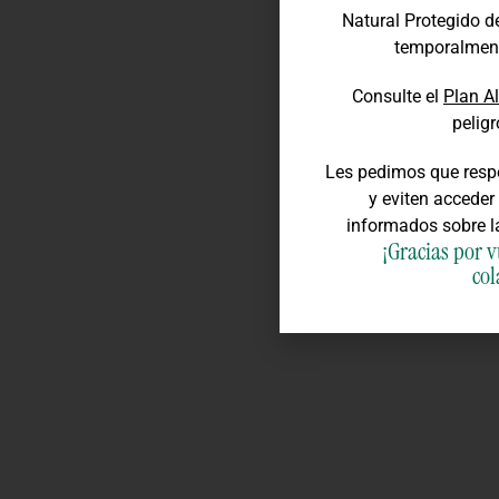
Natural Protegido d
temporalment
Consulte el
Plan A
peligr
Les pedimos que respe
y eviten accede
informados sobre 
¡Gracias por 
col