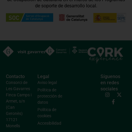
de soporte de desarrollo local.
Contacto
Legal
Síguenos
en redes
Consorci de
Aviso legal
sociales
Les Gavarres
Política de
Finca Camps i
protección de
Armet, s/n
datos
(Can
Política de
Geronès)
cookies
17121
Accesibilidad
Monells