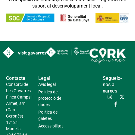
suport al desenvolupament local.
Contacte
Legal
Segueix-
nos a
Consorci de
Avís legal
xarxes
Les Gavarres
Política de
Finca Camps i
protecció de
Armet, s/n
dades
(Can
Política de
Geronès)
galetes
17121
Accessibilitat
Monells
+34 972 64