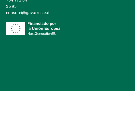
36 95
consorci@gavarres.cat