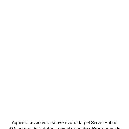
Aquesta acció està subvencionada pel Servei Públic
d’Ocupació de Catalunya en el marc dels Programes de