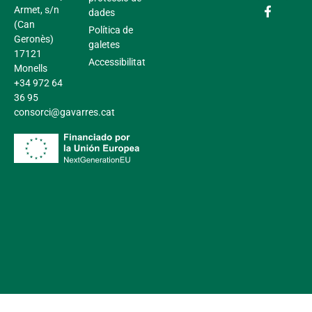
Armet, s/n
dades
(Can
Política de
Geronès)
galetes
17121
Accessibilitat
Monells
+34 972 64
36 95
consorci@gavarres.cat