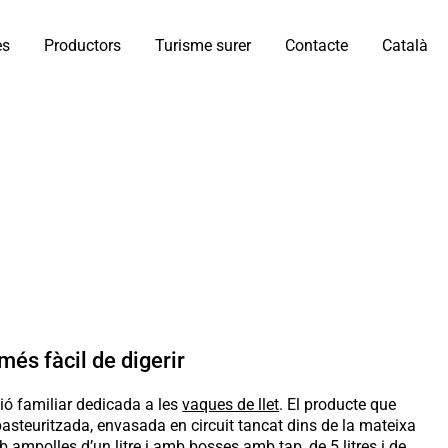
es
Productors
Turisme surer
Contacte
Català
més fàcil de digerir
ió familiar dedicada a les
vaques de llet
. El producte que
 pasteuritzada, envasada en circuit tancat dins de la mateixa
 ampolles d’un litre i amb bosses amb tap, de 5 litres i de