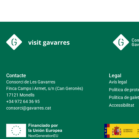
Contacte
Legal
Consorci de Les Gavarres
Avís legal
Finca Camps i Armet, s/n (Can Geronès)
Política de pro
17121 Monells
Política de gale
+34 972 64 36 95
Accessibilitat
consorci@gavarres.cat