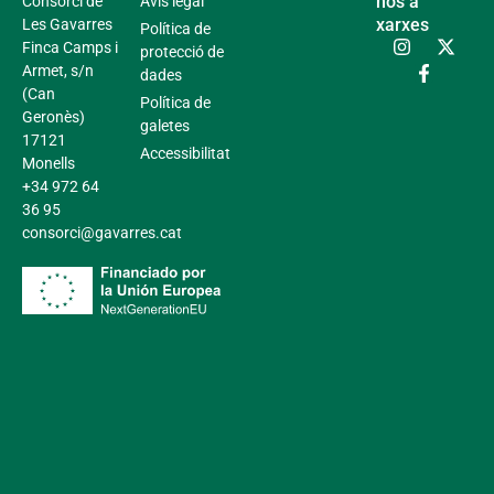
nos a
Consorci de
Avís legal
xarxes
Les Gavarres
Política de
Finca Camps i
protecció de
Armet, s/n
dades
(Can
Política de
Geronès)
galetes
17121
Accessibilitat
Monells
+34 972 64
36 95
consorci@gavarres.cat