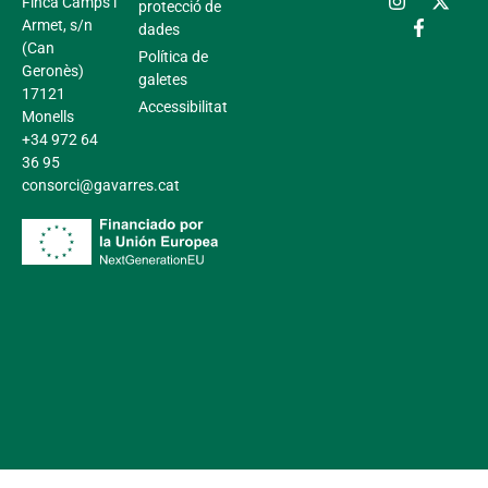
Finca Camps i
protecció de
Armet, s/n
dades
(Can
Política de
Geronès)
galetes
17121
Accessibilitat
Monells
+34 972 64
36 95
consorci@gavarres.cat