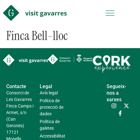
Finca Bell-lloc
Contacte
Legal
Segueix-
nos a
Consorci de
Avís legal
xarxes
Les Gavarres
Política de
Finca Camps i
protecció de
Armet, s/n
dades
(Can
Política de
Geronès)
galetes
17121
Accessibilitat
Monells